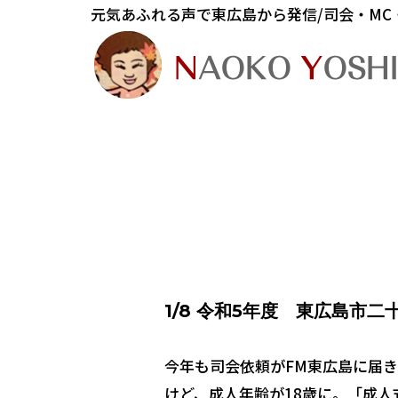
元気あふれる声で東広島から発信/司会・MC
1/8 令和5年度 東広島市
今年も司会依頼がFM東広島に届
けど、成人年齢が18歳に。「成