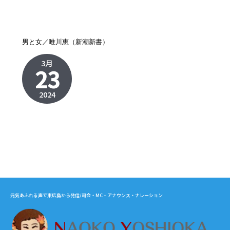
男と女／唯川恵（新潮新書）
3月
23
2024
元気あふれる声で東広島から発信/司会・MC・アナウンス・ナレーション