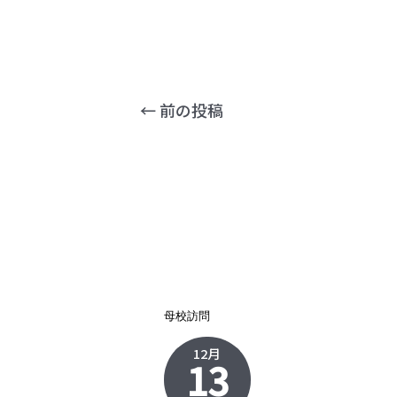
←
前の投稿
母校訪問
12月
13