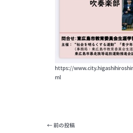
https://www.city.higashihirosh
ml
←
前の投稿