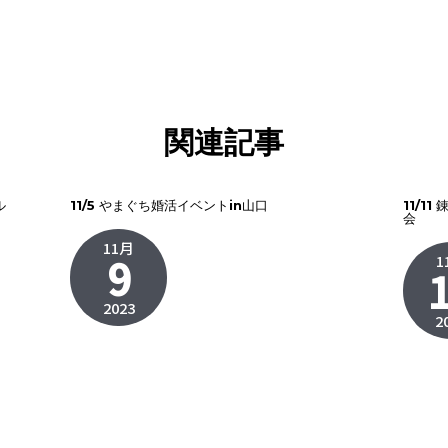
関連記事
ル
11/5 やまぐち婚活イベントin山口
11/1
会
11月
9
1
2023
2