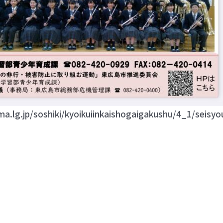
ima.lg.jp/soshiki/kyoikuiinkaishogaigakushu/4_1/seis