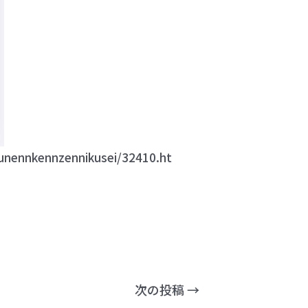
younennkennzennikusei/32410.ht
次の投稿
→