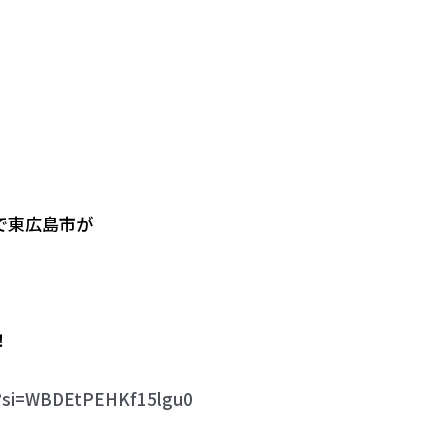
で東広島市が
！
8?si=WBDEtPEHKf15lgu0