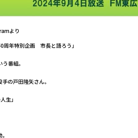
ramより
50周年特別企画 市長と語ろう」
いう番組。
投手の戸田隆矢さん。
の人生」
動。